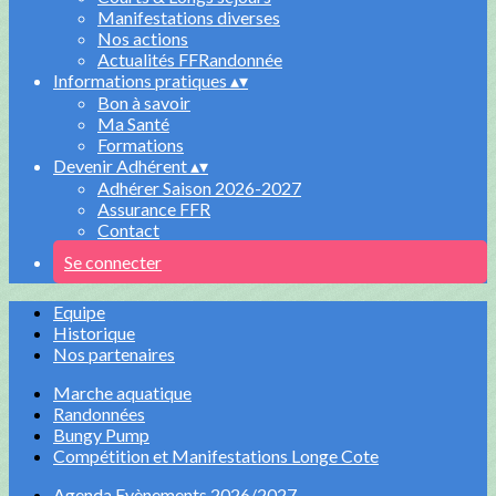
Manifestations diverses
Nos actions
Actualités FFRandonnée
Informations pratiques
▴
▾
Bon à savoir
Ma Santé
Formations
Devenir Adhérent
▴
▾
Adhérer Saison 2026-2027
Assurance FFR
Contact
Se connecter
Equipe
Historique
Nos partenaires
Marche aquatique
Randonnées
Bungy Pump
Compétition et Manifestations Longe Cote
Agenda Evènements 2026/2027