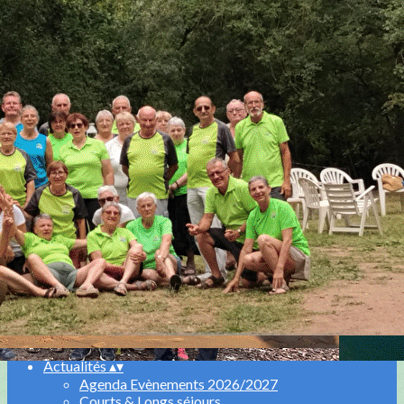
Menu
Ajoutez un logo, un bouton, des réseaux sociaux
Cliquez pour éditer
Accueil
▴
▾
Agenda
▴
▾
Qui sommes-nous
▴
▾
Equipe
Historique
Nos partenaires
Nos activités
▴
▾
Marche aquatique
Randonnées
Bungy Pump
Compétition et Manifestations Longe Cote
Actualités
▴
▾
Agenda Evènements 2026/2027
Courts & Longs séjours