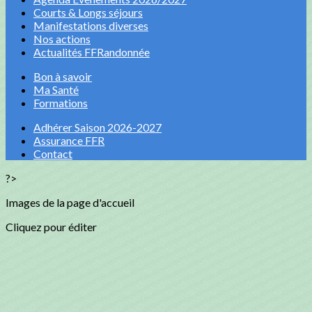
Courts & Longs séjours
Manifestations diverses
Nos actions
Actualités FFRandonnée
Bon à savoir
Ma Santé
Formations
Adhérer Saison 2026-2027
Assurance FFR
Contact
?>
Images de la page d'accueil
Cliquez pour éditer