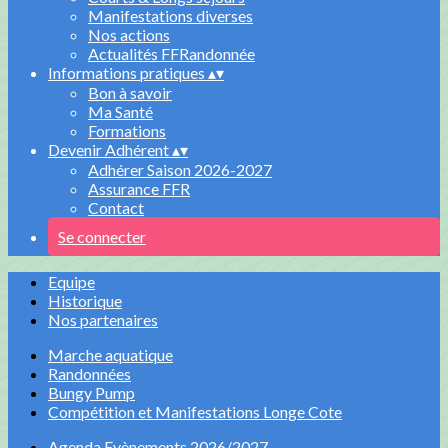
Manifestations diverses
Nos actions
Actualités FFRandonnée
Informations pratiques
▴
▾
Bon à savoir
Ma Santé
Formations
Devenir Adhérent
▴
▾
Adhérer Saison 2026-2027
Assurance FFR
Contact
Se connecter
Equipe
Historique
Nos partenaires
Marche aquatique
Randonnées
Bungy Pump
Compétition et Manifestations Longe Cote
Agenda Evènements 2026/2027