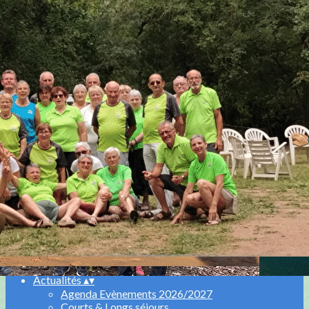
Menu
Ajoutez un logo, un bouton, des réseaux sociaux
Cliquez pour éditer
Accueil
▴
▾
Agenda
▴
▾
Qui sommes-nous
▴
▾
Equipe
Historique
Nos partenaires
Nos activités
▴
▾
Marche aquatique
Randonnées
Bungy Pump
Compétition et Manifestations Longe Cote
Actualités
▴
▾
Agenda Evènements 2026/2027
Courts & Longs séjours