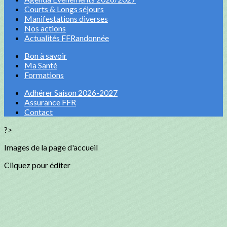
Courts & Longs séjours
Manifestations diverses
Nos actions
Actualités FFRandonnée
Bon à savoir
Ma Santé
Formations
Adhérer Saison 2026-2027
Assurance FFR
Contact
?>
Images de la page d'accueil
Cliquez pour éditer