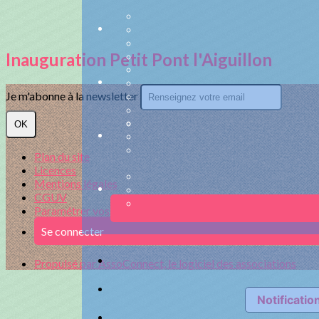
Inauguration Petit Pont l'Aiguillon
Je m'abonne à la newsletter
OK
Plan du site
Licences
Mentions légales
CGUV
Paramétrer vos cookies
Se connecter
Propulsé par AssoConnect, le logiciel des associations
Notification