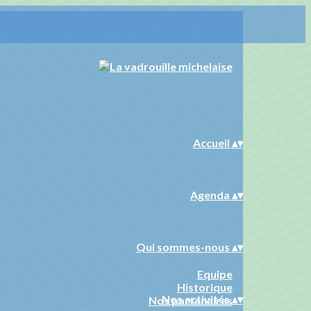
Accueil
▴
▾
Agenda
▴
▾
Qui sommes-nous
▴
▾
Equipe
Historique
Nos activités
▴
▾
Nos partenaires