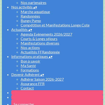
Nos partenaires
Nos activités
▴
▾
Marche aquatique
Randonnées
Bungy Pump
Compétition et Manifestations Longe Cote
Actualités
▴
▾
Agenda Evènements 2026/2027
Courts & Longs séjours
Manifestations diverses
Nos actions
Actualités FFRandonnée
Informations pratiques
▴
▾
Bon à savoir
Ma Santé
Formations
Devenir Adhérent
▴
▾
Adhérer Saison 2026-2027
Assurance FFR
Contact
Se connecter