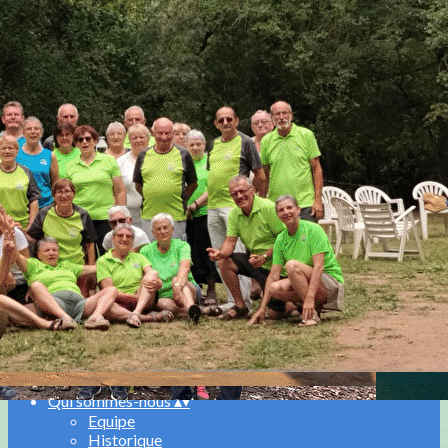
Exporter les lignes sélectionnées
Exporter toutes les colonnes
Exporter uniquement les colonnes affichées
Menu
<
>
Adhérer Saison 2026-2027
Assurance FFR
Contact
Ajoutez un logo, un bouton, des réseaux sociaux
Cliquez pour éditer
Accueil
▴
▾
Agenda
▴
▾
Qui sommes-nous
▴
▾
Equipe
Historique