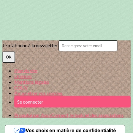
Je m'abonne à la newsletter
OK
Plan du site
Licences
Mentions légales
CGUV
Paramétrer vos cookies
Se connecter
Propulsé par AssoConnect, le logiciel des associations
Vos choix en matière de confidentialité