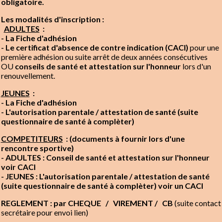
obligatoire.
Les modalités d'inscription :
ADULTES
:
- L
a Fiche d'adhésion
- Le certificat d'absence de contre indication (CACI)
pour une
première adhésion ou suite arrêt de deux années consécutives
OU
conseils de santé et attestation sur l'honneur
lors d'un
renouvellement.
JEUNES
:
- L
a Fiche d'adhésion
- L'autorisation parentale / attestation de santé (suite
questionnaire de santé à complèter)
COMPETITEURS
: (documents à fournir lors d'une
rencontre sportive)
Texte, bouton et/ou inscription à la newsletter
- ADULTES : Conseil de santé et attestation sur l'honneur
voir CACI
Cliquez pour éditer
- JEUNES : L'autorisation parentale / attestation de santé
La Vadrouille Michelaise - Sud Vendée
(suite questionnaire de santé à complèter) voir un CACI
Littoral
REGLEMENT : par CHEQUE / VIREMENT / CB
(suite contact
secrétaire pour envoi lien)
Je m'abonne à la newsletter