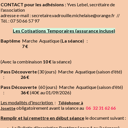
CONTACT pour les adhésions :
Yves Lebel, secrétaire de
OK
l'association
adresse e-mail : secretaire.vadrouille.michelaise@orange.fr //
AGENDA
Tél. : 07 50 66 57 97
Les Cotisations Temporaires (assurance incluse)
Baptême
Marche
Aquatique (
La séance
) :
7 €
(Avec la combinaison
10 €
la séance)
Pass Découverte
(30 jours)
Marche
Aquatique (saison d'été)
:
26 €
Pass Découverte
(60 jours)
Marche
Aquatique (saison d'été)
:
36 €
(40€ au 01/09/2026)
Les modalités d'inscription
:
Téléphoner à
obligatoirement avant la séance au
06 32 31 62 66
Josette
Remplir et lui remettre en début séance
le document suivant :
Le Bulletin d'inscription Baptême ( pour 1 ou 2 séances)